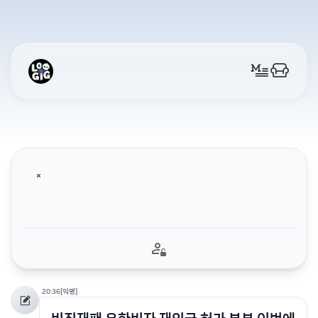
20:36
[익명]