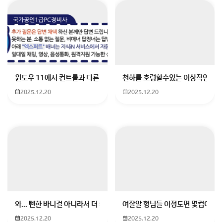
예.
비자로 입국한 다음 일시출국한 거 아니잖아요.
윈도우 11에서 컨트롤과 다른 키가 같이 안눌림 게임을 하는 중에 컨트롤
천하를 호령할수있는 이상적인 몸
회원가입 혹은 광고 [X]를 누르면 내용이 보입니다
2025.12.20
2025.12.20
와... 뻔한 바니걸 아니라서 더 좋음
여잘알 형님들 이정도면 몇컵이에요
2025.12.20
2025.12.20