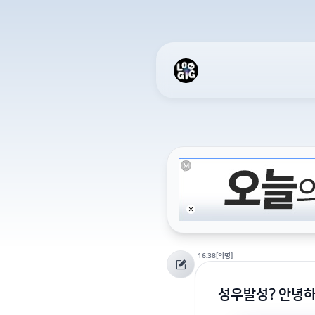
16:38
[익명]
성우발성? 안녕하