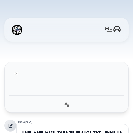
10:24
[익명]