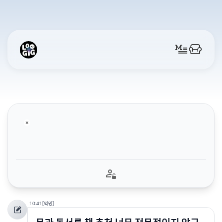
10:41
[익명]