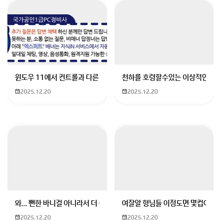
많은 학생들이 생기부에 넣을 좋은 도서를 찾고 있습니
다. 특히 문과 학생들을 위한 일반소설 중에서 너무 전문
적이지 않으면서도 생기부에 효과적으로 활용할 수 있는
책들을 추천해 드립니다.
윈도우 11에서 컨트롤과 다른 키가 같이 안눌림 게임을 하는 중에 컨트롤
천하를 호령할수있는 이상적인 몸
세계문학 고전
2025.12.20
2025.12.20
조지 오웰의 작품
"동물농장": 디스토피아 사회를 알레고리로 표현한 작품으로, 사회 비판과 
"1984": 현대 사회의 디스토피아적 면모를 다룬 소설로, 전체주의와 감시 
올더스 헉슬리
"멋진 신세계": 미래 사회를 그린 디스토피아 소설로, 과학기술과 인간성에 
와... 뻔한 바니걸 아니라서 더 좋음
여잘알 형님들 이정도면 몇컵이에요
알베르 카뮈
2025.12.20
2025.12.20