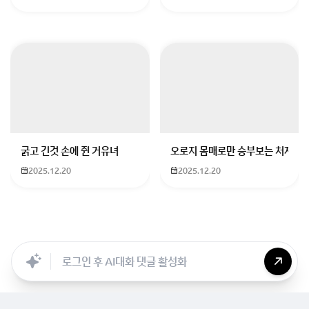
"페스트": 재앙에 대응하는 인간의 다양한 모습을 그린 작품으로, 현대 사회 
미국 문학
J.D. 샐린저
"호밀밭의 파수꾼": 청소년의 정체성과 성장을 다룬 작품으로, 청소년 문학
어니스트 헤밍웨이
"노인과 바다": 불굴의 인간 의지를 보여주는 작품으로, 간결한 문체가 특징
굵고 긴것 손에 쥔 거유녀
오로지 몸매로만 승부보는 처자
2025.12.20
2025.12.20
하퍼 리
"앵무새 죽이기"(To Kill a Mockingbird): 인종 문제와 정의를 다룬
Searc..
Store
ANON
Image..
Blog
Chara..
Archi..
영국 문학
제프리 초서
"캔터베리 이야기": 중세 영국의 문화와 역사를 담고 있는 작품으로, 고전문
윌리엄 골딩