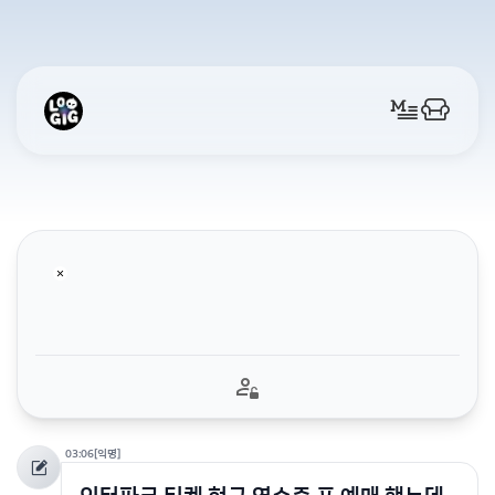
03:06
[익명]