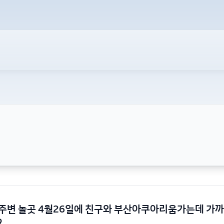
주변 놀곳 4월26일에 친구와 부산아쿠아리움가는데 가까
요