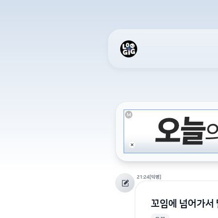
21:24
[익명]
꼬임에 넘어가서 