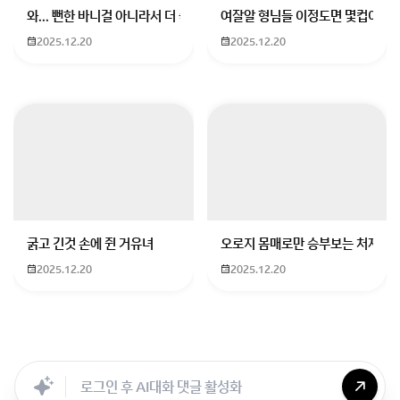
와... 뻔한 바니걸 아니라서 더 좋음
여잘알 형님들 이정도면 몇컵이에요
2025.12.20
2025.12.20
굵고 긴것 손에 쥔 거유녀
오로지 몸매로만 승부보는 처자
2025.12.20
2025.12.20
Searc..
Store
ANON
Image..
Blog
Chara..
Archi..