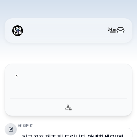
05:13
[익명]