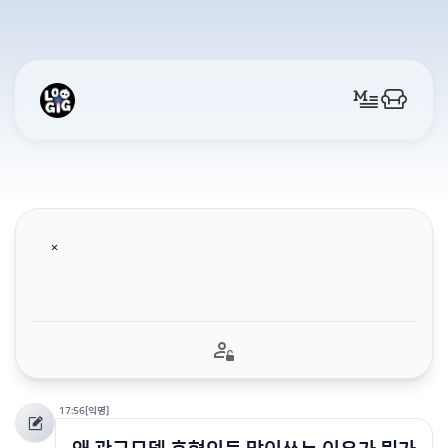
17:56
[익명]