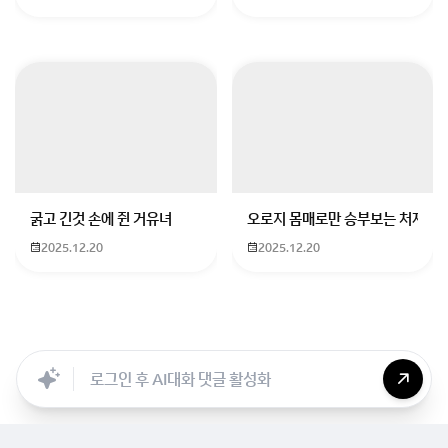
시아나 동유럽 출신 모델들이 한국에서 외화를 벌고 있기
도 해요.
제가 알려드린 정보가 질문자님께 도움이 되었으면 좋겠
어요!
회원가입 혹은 광고 [X]를 누르면 내용이 보입니다
굵고 긴것 손에 쥔 거유녀
오로지 몸매로만 승부보는 처자
2025.12.20
2025.12.20
Searc..
Store
ANON
Image..
Blog
Chara..
Archi..