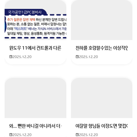
혼혈인을 광고 모델로 쓰는 이유가 궁금하시군요!
윈도우 11에서 컨트롤과 다른 키가 같이 안눌림 게임을 하는 중에 컨트롤
천하를 호령할수있는 이상적인 몸
2025.12.20
2025.12.20
광고 모델로 혼혈인을 쓰는 이유는 서구적인 마스크로 인
한 인기와 동서양의 매력이 조화를 이룬 이국적인 외모
때문이에요. 이외에도 혼혈인 모델은 뛰어난 체격 조건을
갖추고 있어 광고 모델로서의 상품 가치가 높아요.
한국 사회에서 국제결혼이 증가하고 다문화 가정이 늘어
나는 추세이기에, 다문화 가정에서 태어난 혼혈인들이 미
래에 한국 사회를 짊어질 청년이 될 것이고, 연예계에서
와... 뻔한 바니걸 아니라서 더 좋음
여잘알 형님들 이정도면 몇컵이에요
도 많은 역할을 할 것이라 예상돼요. 또한 광고 마케팅 부
분에서는 서양인 모델을 많이 쓰고 있는데, 이로 인해 러
2025.12.20
2025.12.20