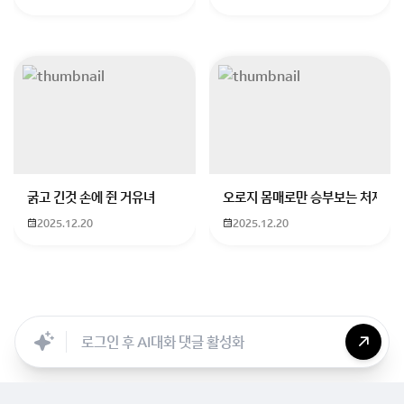
시티/가든 뷰, 풀사이드 뷰(수영장) , 씨 뷰 (바닷가)
이렇게 있으며
월뷰는 스탠다드룸에만 있습니다.
추천여행지는
즐길거리가 다양하며 리조트에서 호캉스와
고급스파에서 마사지도 즐길수 있고
굵고 긴것 손에 쥔 거유녀
오로지 몸매로만 승부보는 처자
항공기로 4시간정도 소요되는
2025.12.20
2025.12.20
동남아시아 여행지중
한국과 가장 가까운 필리핀 세부 또는 보홀을 추천드립니
다
Searc..
Store
ANON
Image..
Blog
Chara..
Archi..
​세부와 보홀은 골프를 비롯하여
에메랄드빛 바다에서 요트 호핑투어(스노클링),요트 선
셋투어