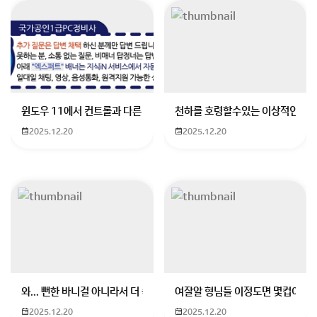
필리핀 세부,보홀에서 현지여행사 운영하고있는
WITHCEBU (위드세부) 자유여행사 입니다
윈도우 11에서 컨트롤과 다른 키가 같이 안눌림 게임을 하는 중에 컨트롤
천하를 호령할수있는 이상적인 몸
저희는 자유여행 서포트 및
2025.12.20
2025.12.20
요청시 한국인 가이드가 직접 전용차량으로 운전하여 가
이드해드리며
각종 투어,숙소 등등 저렴하게 예약해드립니다.
답변드릴게요
웰뷰는 처음듣습니다
와... 뻔한 바니걸 아니라서 더 좋음
여잘알 형님들 이정도면 몇컵이에요
아마 뷰가 없는 ,,,즉,,,뷰가 벽인 월뷰인것 같습니다
기본적으로 솔레아는
2025.12.20
2025.12.20