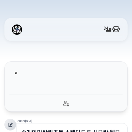
20:09
[익명]