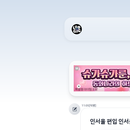
11:05
[익명]
인서울 편입 인서