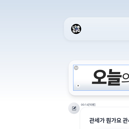
00:14
[익명]
관세가 뭔가요 관