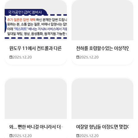
일본 호텔은 많이 엄격하긴합니다만 작은 타투라면 파스
같은 것으로 살짝 가리시고 입장하시면 문제되지 않을 것
으로 보입니다.
윈도우 11에서 컨트롤과 다른 키가 같이 안눌림 게임을 하는 중에 컨트롤
천하를 호령할수있는 이상적인 몸
회원가입 혹은 광고 [X]를 누르면 내용이 보입니다
2025.12.20
2025.12.20
와... 뻔한 바니걸 아니라서 더 좋음
여잘알 형님들 이정도면 몇컵이에요
2025.12.20
2025.12.20