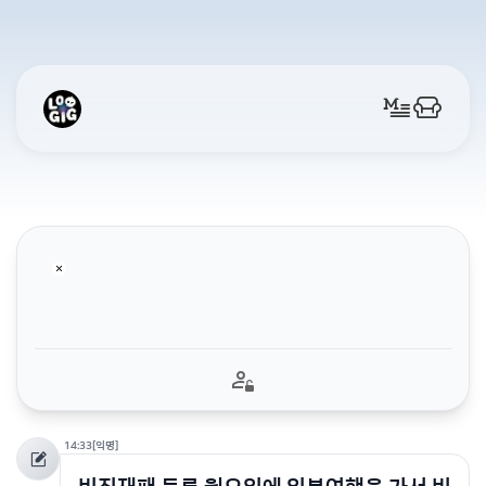
14:33
[익명]