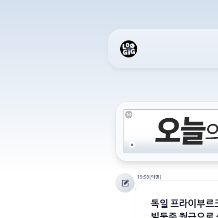
19:59
[익명]
독일 프라이부르
빌둥중 월급으로