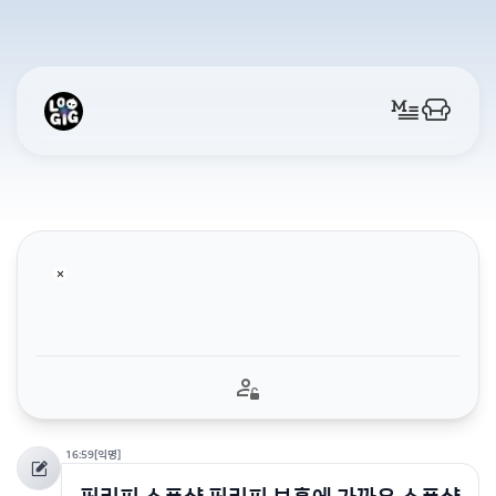
16:59
[익명]