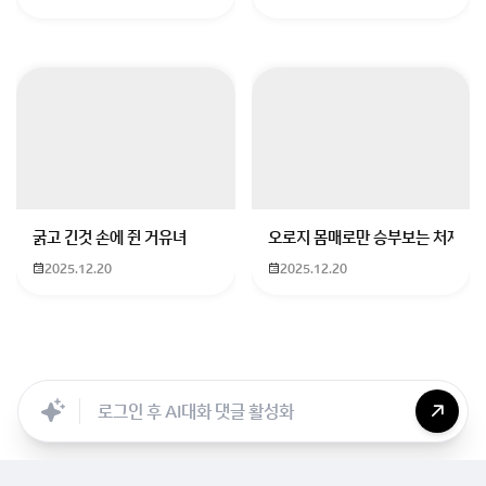
2. AKIRA (아키라, 1988)
사이코닉한 사이버펑크 대폭발
도쿄 붕괴, 초능력, 정치, 실험체, 인간 폭주
보는 순간 강한 ‘에바’+‘진격’ 느낌 받을 수 있어요
굵고 긴것 손에 쥔 거유녀
오로지 몸매로만 승부보는 처자
3. PSYCHO-PASS (사이코패스)
2025.12.20
2025.12.20
범죄를 예측하는 AI 사회
Searc..
Store
ANON
Image..
Blog
Chara..
Archi..
정의는 무엇인가? 시스템은 옳은가?
딥하고 무거운 철학적 주제 + 액션 + 캐릭터 갈등
4. 천원돌파 그렌라간