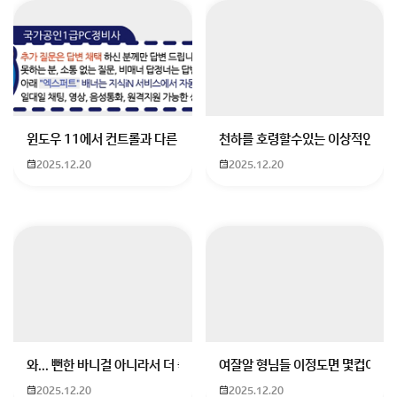
좋아하시는 분위기 완전 알겠어요. 사이버펑크 + 진격의
거인 + 에반게리온 → 즉, 철학 + 인간의 광기 + 디스토피
아 + 충격적 전개 + 여운 빡센 애니 찾는 거죠?
윈도우 11에서 컨트롤과 다른 키가 같이 안눌림 게임을 하는 중에 컨트롤
천하를 호령할수있는 이상적인 몸
후유증 확 오는 애니 8편 추천드립니다...
2025.12.20
2025.12.20
1. 블레이드 러너: 블랙 아웃 2022 (Blade Runner:
Black Out 2022)
짧지만 강렬한 사이버펑크 OVA
디지털 존재와 인간성의 경계에 대한 고민
와... 뻔한 바니걸 아니라서 더 좋음
여잘알 형님들 이정도면 몇컵이에요
“나도 인간일까?” 같은 질문 던지는 쪽 좋아한다면 강추
2025.12.20
2025.12.20