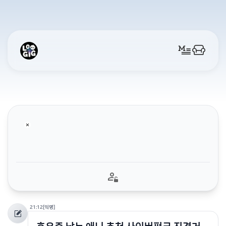
21:12
[익명]