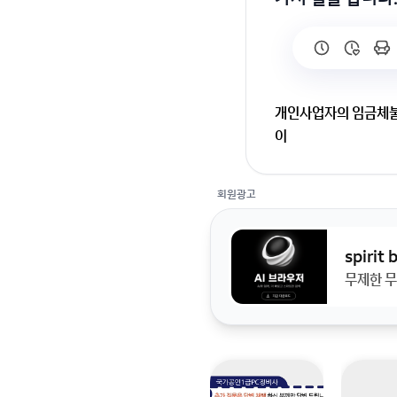
개인사업자의 임금체불
이
덤프트럭을 가진 개인사
회원광고
까지 1억넘게 임금을 
지..너그러운마음으로 
인가요?(전 피해자 자
spirit
인 기간 궁금합니다. 
무제한 무