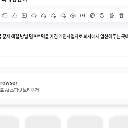
 문제 해결 방법 덤프트럭을 가진 개인사업자로 회사에서 알선해주는 곳에
업자로 회사에서 알선해주는 곳에 가서 일을 합니다. 회사경영이 어렵다는
주지 않고 있습니다. 가뭄에 콩나듯 두세달에 한번씩 급여를 줬는데, 다음
기다린걸 회사가 이런식으로 이용하네요..회사 앞에 가족이 가서 시위?하
녀입니다)회사사장이 돈 못 주겠다하고 교도소 가버리게 될 경우 구제방법,
 browser
관련태그: 대여금/채권추심, 고소/소송절차, 수사/체포/구속
료 AI 스피릿 브라우저