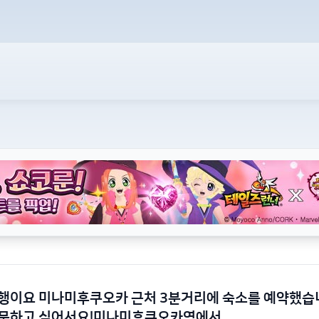
행이요 미나미후쿠오카 근처 3분거리에 숙소를 예약했습
방문하고 싶어서요!미나미후쿠오카역에서