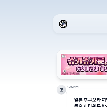
15:00
[익명]
일본 후쿠오카 여
쿠오카 타워를 