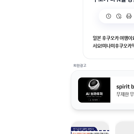
일본 후쿠오카 여행이
서요!미나미후쿠오카
미나미후쿠오카 근처 
회원광고
에서 모모치해변가는길
spirit
무제한 무