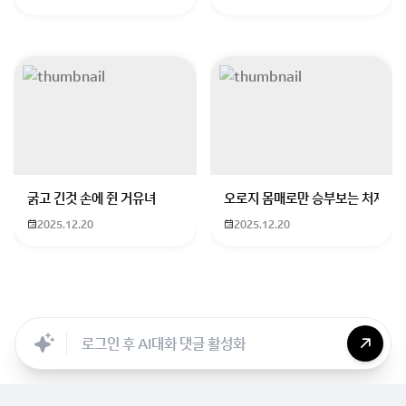
굵고 긴것 손에 쥔 거유녀
오로지 몸매로만 승부보는 처자
2025.12.20
2025.12.20
Searc..
Store
ANON
Image..
Blog
Chara..
Archi..