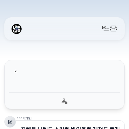
15:17
[익명]