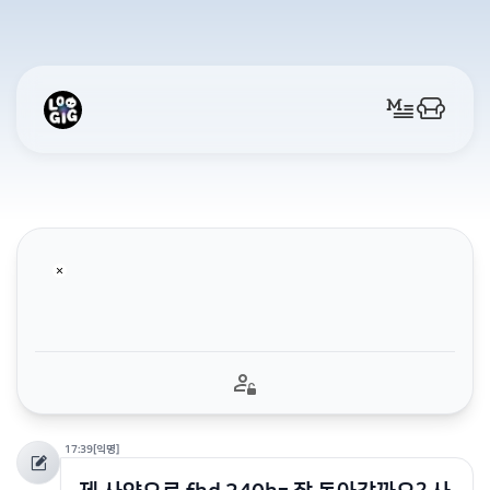
17:39
[익명]