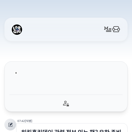
07:42
[익명]