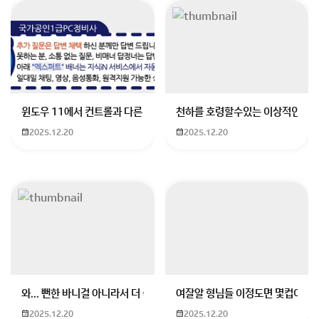
로즈앤그라운드 연기학원에서 답변드립니다!
윈도우 11에서 컨트롤과 다른 키가 같이 안눌림 게임을 하는 중에 컨트롤
천하를 호령할수있는 이상적인 몸
연극영화과나 뮤지컬과 입시는 일반 학과와 다르게
실기
2025.12.20
2025.12.20
비중이 매우 높습니다.
특히,
정시 전형
은 생기부를 거의
반영하지 않고 실기 성적이 당락을 결정하는 경우가 많아
요.
학생부 반영이 있는 수시 전형
이라도 예술계열은 일반 학
과처럼 학업 성취도를 엄격하게 보지는 않습니다. 성실성
관련 코멘트가 있다고 해서 크게 걱정할 필요는 없어요.
오히려
공연, 동아리, 대회 활동 등 예술 관련 경험이 얼마
나 담겼는지가 더 중요합니다.
와... 뻔한 바니걸 아니라서 더 좋음
여잘알 형님들 이정도면 몇컵이에요
생기부 관리 Tip!
2025.12.20
2025.12.20