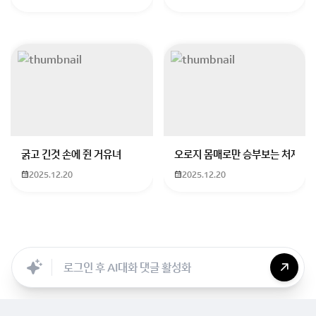
예술 관련 활동 추가
– 연극부, 뮤지컬 동아리, 예술제 참가, 연극/뮤지컬 관
교과 연계 활동
– 국어, 음악, 사회 과목에서 연극적 요소를 활용한 발표나 프
자기소개서 보완
– 생기부의 약점을 보완할 수 있도록 연기에 대한 열정을 
로즈앤그라운드 연기학원에서는
학생 개개인의 강점을
굵고 긴것 손에 쥔 거유녀
오로지 몸매로만 승부보는 처자
살릴 수 있는 입시 전략을 세워드립니다.
2025.12.20
2025.12.20
기초부터 차근차근 준비할 수 있도록 맞춤 지도를 제공하
니, 관심 있으시면 상담 한 번 받아보세요!
https://rosenground.com
Searc..
Store
ANON
Image..
Blog
Chara..
Archi..
로즈앤그라운드 연기학원
특기 강화 입시 연기학원
rosenground.com
좋은 결과를 위해 함께 준비해봐요!