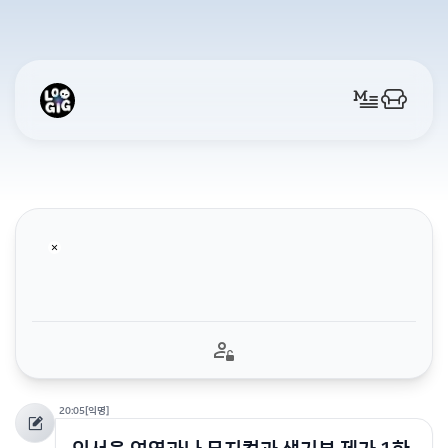
20:05
[익명]