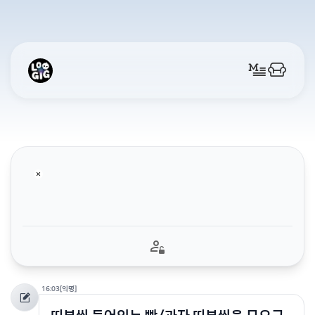
16:03
[익명]