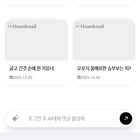
굵고 긴것 손에 쥔 거유녀
오로지 몸매로만 승부보는 처자
2025.12.20
2025.12.20
Searc..
Store
ANON
Image..
Blog
Chara..
Archi..