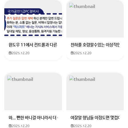
포켓몬이나 크보 추천해요
윈도우 11에서 컨트롤과 다른 키가 같이 안눌림 게임을 하는 중에 컨트롤
천하를 호령할수있는 이상적인 몸
회원가입 혹은 광고 [X]를 누르면 내용이 보입니다
2025.12.20
2025.12.20
와... 뻔한 바니걸 아니라서 더 좋음
여잘알 형님들 이정도면 몇컵이에요
2025.12.20
2025.12.20