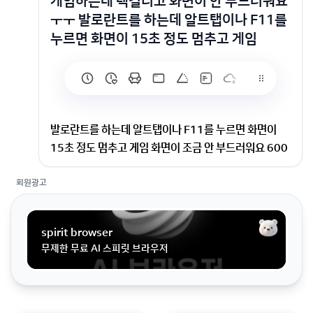
게임하는데 렉걸리고 화면이 안 부드러워요
ㅜㅜ 발로란트를 하는데 알트탭이나 F11를
누르면 화면이 15초 정도 멈추고 게임
발로란트를 하는데 알트탭이나 F11를 누르면 화면이
15초 정도 멈추고 게임 화면이 조금 안 부드러워요 600
기가나 남았는데도 이상해요.. 인터넷이나 다른 거 할땐
회원광고
멀쩡해요 갑자기 게임하는데 이래서 당황스럽네요 접속
도 너무 늦게되네요 문제를 찾아보다가 메모리 문제일 수
도 있다 해서 봤더니 68~72% 정도 되더라구요 문제 해
spirit browser
결 방법 좀 알려주세요.. 겨우 창 작게 하니까 렉 안걸리더
무제한 무료 AI 스피릿 브라우저
라구요ㅜㅜ
게임할 때 렉이 걸리면 정말 짜증나죠
혹시 백그라운드에서 실행 중인 프로그램이 많을 수 있어
요