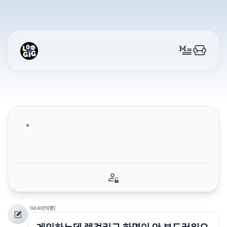
04:40
[익명]