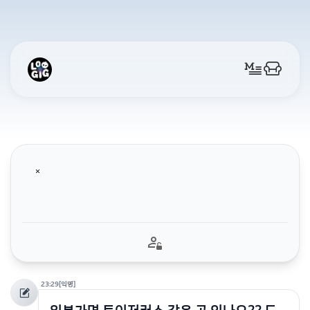
23:29
[익명]