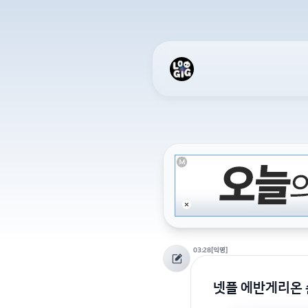
03:28
[익명]
넷플 에반게리온 