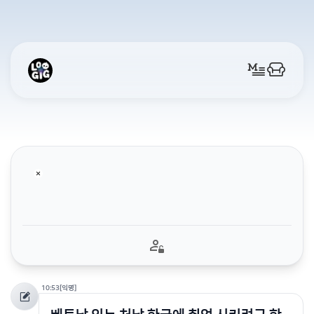
10:53
[익명]