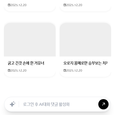
2. 어디서 발급하나요?
2025.12.20
2025.12.20
- 비자는 한국 대사관 또는 영사관에서 신청할 수 있습니
다. 처남이 현재 일본에 있으므로, 일본에 있는 한국 대사
관이나 영사관에 문의하여 필요한 서류와 절차를 확인해
야 합니다.
3. 혼자서 비자 발급하려면 어렵나요?
- 비자 발급 절차는 다소 복잡할 수 있지만, 필요한 서류
를 준비하고 절차를 잘 따르면 혼자서도 가능합니다. 일
굵고 긴것 손에 쥔 거유녀
오로지 몸매로만 승부보는 처자
반적으로 필요한 서류는 다음과 같습니다:
2025.12.20
2025.12.20
- 비자 신청서
- 여권
- 사진
Searc..
Store
ANON
Image..
Blog
Chara..
Archi..
- 직업 관련 서류 (재직증명서, 계약서 등)
- 학위 증명서
- 필요에 따라 건강검진서 등