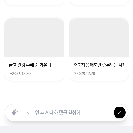
따라서 차기 대선 주자는 이러한 경험을 가진 트럼프를
상대하기에 벅찰 것입니다. 최악의 상황은 탄핵이 기각되
어 윤석열 대통령이 다시 대통령직을 수행하는 경우입니
다. 윤 대통령은 트럼프보다 훨씬 수월한 상대였던 바이
든과 기시다에게도 굴종외교를 하여 국익을 저해 한 바
있기 때문입니다. 대표적으로 삼성 반도체가 미국의 인플
레이션 감축법(IRA)과 반도체과학법(CHIPS)에 따른 불
이익을 받을 수 있게 만든 점은 미국과 굴종외교의 대표
굵고 긴것 손에 쥔 거유녀
오로지 몸매로만 승부보는 처자
적 사례입니다.
2025.12.20
2025.12.20
일본과 굴종외교의 경우는 후쿠시마 오염수 방류의 안전
성을 홍보하기 위해 막대한 예산을 쏟아부었다는 사실입
Searc..
Store
ANON
Image..
Blog
Chara..
Archi..
니다. 청와대는 오염수 관련 영상을 제작하고 유튜브 광
고뿐만 아니라 KTX와 SRT에도 광고를 송출하는 데 4천
만원의 예산을 사용했습니다. 일본 주변 해안의 11개국
이 오염수를 비판할 때 윤석열 정부는 굴종외교로 오염수
를 오히려 홍보했으나 그 대가는 우리정부가 반대해온 조