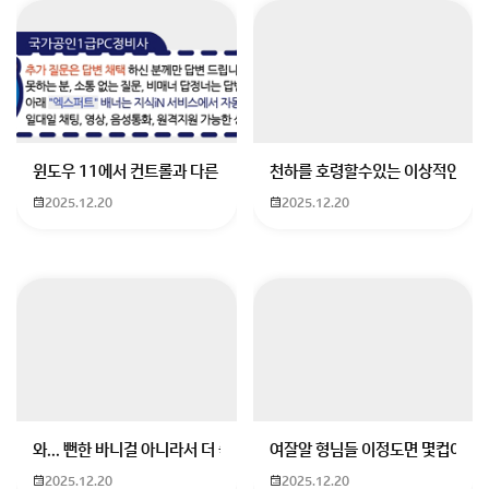
트럼프가 다시 백악관에 들어선다면 한미 안보 동맹은 심
각한 시험대에 오를 겁니다. 과거 문재인 정부가 트럼프
를 아주 영리하게 상대했기 때문에, 트럼프는 한국에 대
윈도우 11에서 컨트롤과 다른 키가 같이 안눌림 게임을 하는 중에 컨트롤
천하를 호령할수있는 이상적인 몸
해 단단히 벼르고 있을 가능성이 매우 높습니다. 당시 문
2025.12.20
2025.12.20
재인 정부는 미국의 압박에 순순히 응하지 않고, '해줄 듯
안 해줄 듯' 하며 시간을 끌었습니다. 결국 트럼프 임기가
끝나면서 부담을 다음 정부로 넘기는 데 성공했죠.
래리 호건 메릴랜드 주지사가 밝힌 것처럼, 트럼프는 문
재인 대통령을 상대하기 매우 까다로운 인물로 여겼고,
한국인들을 '끔찍하다'고까지 표현했다고 합니다. 트럼프
는 지난번 협상에서 한국에 제대로 '당했다'고 생각하고,
와... 뻔한 바니걸 아니라서 더 좋음
여잘알 형님들 이정도면 몇컵이에요
이번에는 더욱 강한 압박을 가해올 가능성이 큽니다.
2025.12.20
2025.12.20