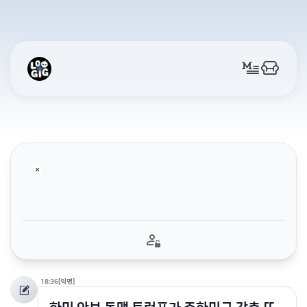
18:36
[익명]