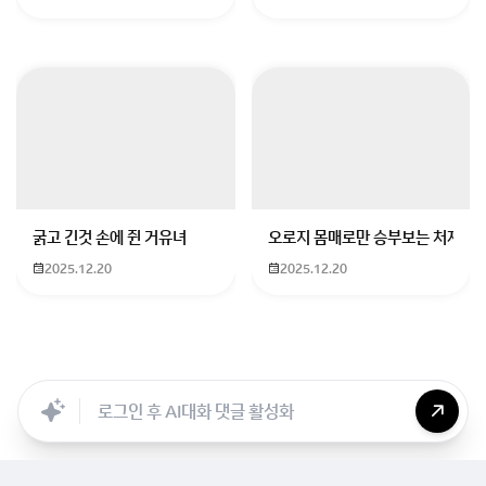
특출난 머리가 없어도 노력으로 진학할 수 있어요. 중2라면 아직 충분한 시간
경기도 오산시에서 가까운 동탄국제고 입시 전문 학원으로는 '국어의 훈련', '김
봉사 시간은 총 50시간 정도면 충분해요. 학교에서 진행하는 위클래스 또래 상
위의 정보를 바탕으로 열심히 준비하시면 좋은 결과가 있
을 거예요. 추가로 궁금한 점이나 다른 질문이 있으면 언
제든지 물어보세요.
굵고 긴것 손에 쥔 거유녀
오로지 몸매로만 승부보는 처자
회원가입 혹은 광고 [X]를 누르면 내용이 보입니다
2025.12.20
2025.12.20
Searc..
Store
ANON
Image..
Blog
Chara..
Archi..