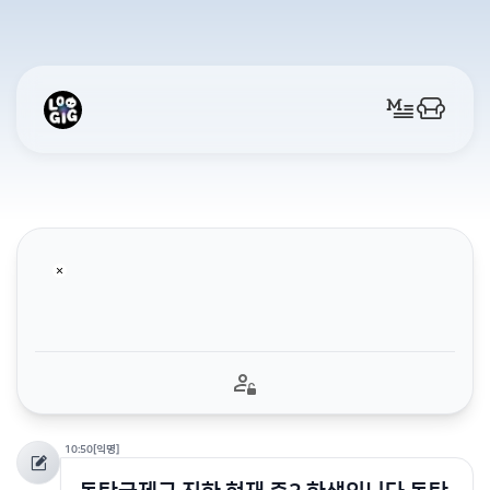
10:50
[익명]