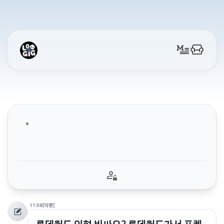
11:58
[익명]