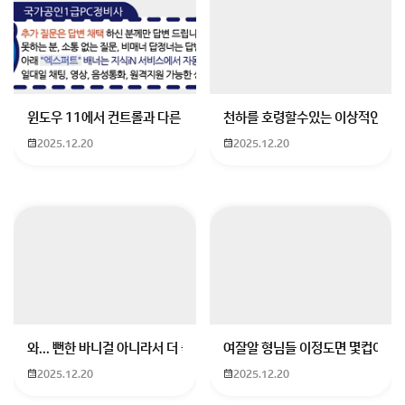
롯데월드 인형 가격은
상대적으로 비싼 편이에요.
윈도우 11에서 컨트롤과 다른 키가 같이 안눌림 게임을 하는 중에 컨트롤
천하를 호령할수있는 이상적인 몸
회원가입 혹은 광고 [X]를 누르면 내용이 보입니다
2025.12.20
2025.12.20
와... 뻔한 바니걸 아니라서 더 좋음
여잘알 형님들 이정도면 몇컵이에요
2025.12.20
2025.12.20