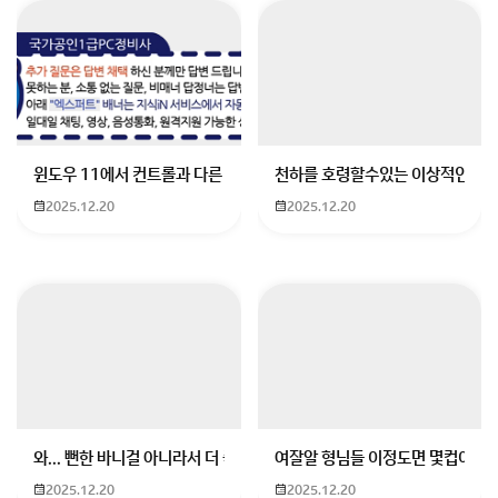
저도 석촌호수 정말 좋아해서 봄마다 꼭 한 번은 들르곤
해요! 고1 학생 커플이라면 분위기도 챙기면서, 부담 없
윈도우 11에서 컨트롤과 다른 키가 같이 안눌림 게임을 하는 중에 컨트롤
천하를 호령할수있는 이상적인 몸
이 즐길 수 있는 데이트 코스를 추천드릴게요. 8만 원 예
2025.12.20
2025.12.20
산이면 충분히 알차게 보내실 수 있어요! (일식은 제외하
고 구성했어요!)
석촌호수 벚꽃 데이트 추천 코스 (예산 약 8만 원)
① 석촌호수 벚꽃 산책 (무료)
– 먼저 석촌호수 둘레길 따라 천천히 걸으면서 벚꽃 구경
해보세요.
– 사진도 찍고, 이야기 나누기 너무 좋아요 :)
– 특히
석촌호수 동호 쪽
이 더 한적하고 사진 찍기 좋아
와... 뻔한 바니걸 아니라서 더 좋음
여잘알 형님들 이정도면 몇컵이에요
요!
② 분위기 좋은 카페: ‘카페 어니언 송리단길점’ (~2만
2025.12.20
2025.12.20