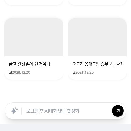
원)
– 석촌호수 도보 10분 거리, 송리단길 쪽에 있어요
– 인테리어도 멋지고, 창가에 앉으면 햇살도 잘 들어서 분
위기 최고예요
– 아메리카노 + 케이크/디저트 2개 정도 하시면 2만 원
이내로 가능해요!
③ 가볍지 않으면서 부담 없는 식사: ‘육회본가 송파점’
(~4만 원)
굵고 긴것 손에 쥔 거유녀
오로지 몸매로만 승부보는 처자
– 고기 종류지만 너무 무겁지 않으면서도 든든하게 먹을
2025.12.20
2025.12.20
수 있어요
– 2인 기준 세트 메뉴(육회비빔밥, 불고기 덮밥 등) 주문
하면 딱 알맞아요
Searc..
Store
ANON
Image..
Blog
Chara..
Archi..
– 분위기도 깔끔하고, 학생 커플도 종종 보여요 :)
④ 편의점에서 음료나 간식 (
1
2만 원)
– 저녁까지 있을 예정이면 간단한 간식 사서 다시 석촌호
수 가거나
– 송리단길 벤치에서 조용히 앉아 여유롭게 마무리해도