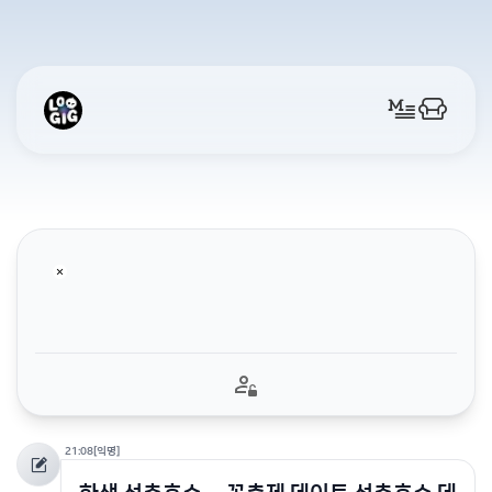
21:08
[익명]